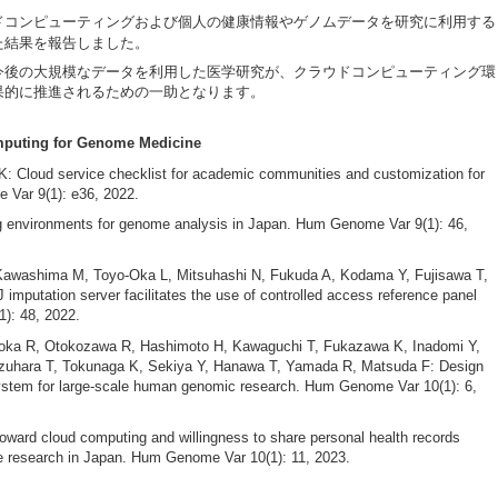
ドコンピューティングおよび個人の健康情報やゲノムデータを研究に利用する
た結果を報告しました。
今後の大規模なデータを利用した医学研究が、クラウドコンピューティング環
果的に推進されるための一助となります。
puting for Genome Medicine
K: Cloud service checklist for academic communities and customization for
Var 9(1): e36, 2022.
 environments for genome analysis in Japan. Hum Genome Var 9(1): 46,
 Kawashima M, Toyo-Oka L, Mitsuhashi N, Fukuda A, Kodama Y, Fujisawa T,
putation server facilitates the use of controlled access reference panel
): 48, 2022.
aoka R, Otokozawa R, Hashimoto H, Kawaguchi T, Fukazawa K, Inadomi Y,
zuhara T, Tokunaga K, Sekiya Y, Hanawa T, Yamada R, Matsuda F: Design
system for large-scale human genomic research. Hum Genome Var 10(1): 6,
oward cloud computing and willingness to share personal health records
e research in Japan. Hum Genome Var 10(1): 11, 2023.