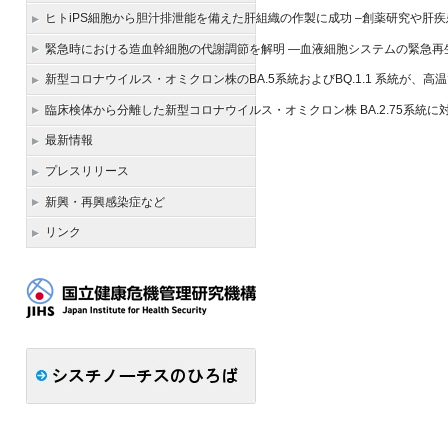
ヒトiPS細胞から胆汁排泄能を備えた肝組織の作製に成功 –創薬研究や肝
緊急時における造血幹細胞の代謝調節を解明 ―血液細胞システムの緊急再
新型コロナウイルス・オミクロン株のBA.5系統およびBQ.1.1 系統が、
臨床検体から分離した新型コロナウイルス・オミクロン株 BA.2.75系統
最新情報
プレスリリース
新興・再興感染症など
リンク