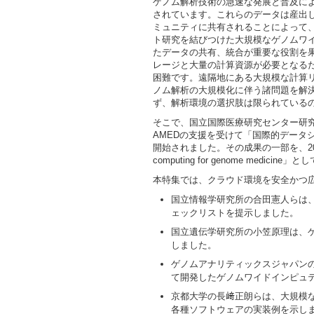
ゲノム解析技術の急速な発展と普及に
されています。これらのデータは産出
ミュニティに共有されることによって
ト研究を結びつけた大規模なゲノムワ
たデータの共有、統合が重要な役割を
レージと大量の計算資源が必要となる
困難です。遠隔地にある大規模な計算
ノム解析の大規模化に伴う諸問題を解
ず、解析環境の選択肢は限られている
そこで、国立国際医療研究センター研
AMEDの支援を受けて「国際的データ
開始されました。その成果の一部を、2023年3月にHu
computing for genome medicin
本特集では、クラウド環境を安全かつ
国立情報学研究所の合田憲人らは
ェックリストを提示しました。
国立遺伝学研究所の小笠原理は、
しました。
ゲノムアナリティックスジャパンの
て開発したゲノムワイドインピュ
京都大学の長﨑正朗らは、大規模
各種ソフトウェアの実装例を示し