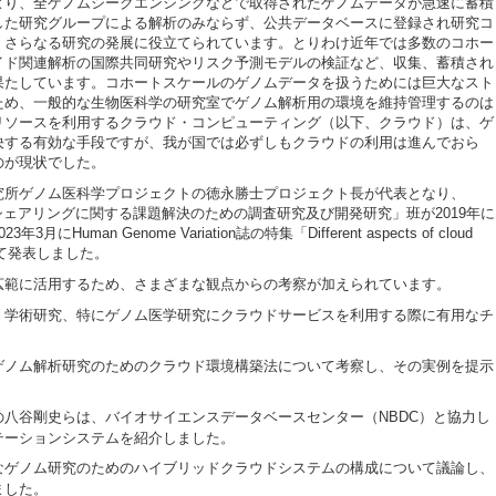
より、全ゲノムシークエンシングなどで取得されたゲノムデータが急速に蓄積
した研究グループによる解析のみならず、公共データベースに登録され研究コ
、さらなる研究の発展に役立てられています。とりわけ近年では多数のコホー
イド関連解析の国際共同研究やリスク予測モデルの検証など、収集、蓄積され
果たしています。コホートスケールのゲノムデータを扱うためには巨大なスト
ため、一般的な生物医科学の研究室でゲノム解析用の環境を維持管理するのは
リソースを利用するクラウド・コンピューティング（以下、クラウド）は、ゲ
決する有効な手段ですが、我が国では必ずしもクラウドの利用は進んでおら
のが現状でした。
究所ゲノム医科学プロジェクトの徳永勝士プロジェクト長が代表となり、
シェアリングに関する課題解決のための調査研究及び開発研究」班が2019年に
man Genome Variation誌の特集「Different aspects of cloud
e」として発表しました。
広範に活用するため、さまざまな観点からの考察が加えられています。
、学術研究、特にゲノム医学研究にクラウドサービスを利用する際に有用なチ
ゲノム解析研究のためのクラウド環境構築法について考察し、その実例を提示
八谷剛史らは、バイオサイエンスデータベースセンター（NBDC）と協力し
テーションシステムを紹介しました。
なゲノム研究のためのハイブリッドクラウドシステムの構成について議論し、
ました。