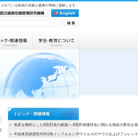
まされている疾病の克服と健康の増進に貢献します。
トピック・関連情報
免疫を標的としたB型肝炎の創薬へ B型肝炎慢性化に関わる免疫の変化を発
日
牛由来高病原性H5N1鳥インフルエンザウイルスのマウスおよびフェレッ