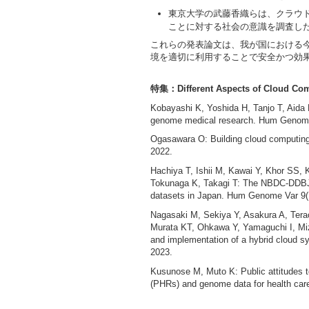
東京大学の武藤香織らは、クラウ
ことに対する社会の意識を調査し
これらの発表論文は、我が国における
境を適切に利用することで安全かつ効
特集：Different Aspects of Cloud Com
Kobayashi K, Yoshida H, Tanjo T, Aida 
genome medical research. Hum Genome 
Ogasawara O: Building cloud computing
2022.
Hachiya T, Ishii M, Kawai Y, Khor SS,
Tokunaga K, Takagi T: The NBDC-DDBJ im
datasets in Japan. Hum Genome Var 9(1
Nagasaki M, Sekiya Y, Asakura A, Ter
Murata KT, Ohkawa Y, Yamaguchi I, Mi
and implementation of a hybrid cloud 
2023.
Kusunose M, Muto K: Public attitudes t
(PHRs) and genome data for health car