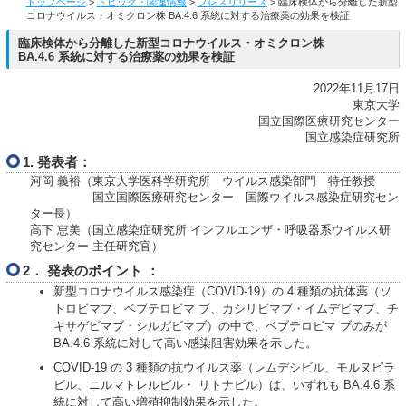
トップページ
>
トピック・関連情報
>
プレスリリース
> 臨床検体から分離した新型
コロナウイルス・オミクロン株 BA.4.6 系統に対する治療薬の効果を検証
臨床検体から分離した新型コロナウイルス・オミクロン株
BA.4.6 系統に対する治療薬の効果を検証
2022年11月17日
東京大学
国立国際医療研究センター
国立感染症研究所
1. 発表者：
河岡 義裕（東京大学医科学研究所 ウイルス感染部門 特任教授
国立国際医療研究センター 国際ウイルス感染症研究セン
ター長）
高下 恵美（国立感染症研究所 インフルエンザ・呼吸器系ウイルス研
究センター 主任研究官）
2． 発表のポイント ：
新型コロナウイルス感染症（COVID-19）の 4 種類の抗体薬（ソ
トロビマブ、ベブテロビマ ブ、カシリビマブ・イムデビマブ、チ
キサゲビマブ・シルガビマブ）の中で、ベブテロビマ ブのみが
BA.4.6 系統に対して高い感染阻害効果を示した。
COVID-19 の 3 種類の抗ウイルス薬（レムデシビル、モルヌピラ
ビル、ニルマトレルビル・ リトナビル）は、いずれも BA.4.6 系
統に対して高い増殖抑制効果を示した。