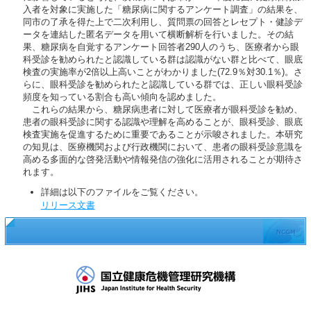
入者を対象に実施した「糖尿病に関するアンケート調査」の結果を、
同市の了承を得た上で二次利用し、質問票の回答とレセプト・健診デ
ータを連結した匿名データを用いて横断解析を行いました。その結
果、糖尿病を自覚するアンケート回答者290人のうち、医療者から眼
科受診を勧められたと認識している群は認識がない群と比べて、眼底
検査の実施率が2倍以上高いことがわかりました(72.9％対30.1％)。さ
らに、眼科受診を勧められたと認識している群では、正しい眼科受診
頻度を知っている割合も高い傾向を認めました。
これらの結果から、糖尿病患者に対して医療者が眼科受診を勧め、
患者の眼科受診に関する認識や理解を高めることが、眼科受診、眼底
検査実施を促進するために重要であることが示唆されました。本研究
の知見は、医療機関および行政機関において、患者の眼科受診意識を
高める多面的な啓発活動や情報発信の強化に活用されることが期待さ
れます。
詳細は以下のファイルをご覧ください。
リリース文書