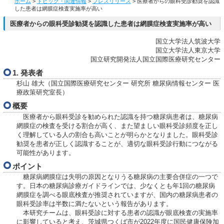
ホーム
>
トピック・関連情報
>
プレスリリース
> 医療者からの眼科受診勧奨を認識
した患者は網膜症検査実施率が高い
医療者からの眼科受診勧奨を認識した患者は網膜症検査実施率が高い
国立大学法人筑波大学
国立大学法人東京大学
国立研究開発法人国立国際医療研究センター
1. 発表者
杉山 雄大（国立国際医療研究センター 研究所 糖尿病情報センター 医
療政策研究室長）
概要
医療者から眼科受診を勧められた認識を持つ糖尿病患者は、糖尿病
網膜症の検査を受ける割合が高く、また望ましい眼科受診頻度を正し
く理解している人の割合も高いことが明らかとなりました。眼科受診
勧奨を患者が正しく認識することが、適切な眼科受診行動につながる
可能性があります。
ポイント
糖尿病網膜症は失明の原因となりうる糖尿病の主要合併症の一つで
す。日本の糖尿病診療ガイドラインでは、少なくとも年1回の糖尿病
網膜症を調べる眼底検査が推奨されていますが、国内の糖尿病患者の
眼科受診率は半数に満たないという報告があります。
本研究チームは、眼科受診に対する患者の認識が眼底検査の実施率
に影響していると考え、茨城県つくば市が2022年度に国民健康保険加